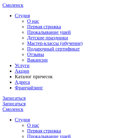
Смоленск
Cтудия
О нас
Первая стрижка
Прокалывание ушей
Детские праздники
Мастер-классы (обучение)
Подарочный сертификат
Отзывы
Вакансии
Услуги
Акции
Каталог причесок
Адреса
Франчайзинг
Записаться
Записаться
Смоленск
Cтудия
О нас
Первая стрижка
Прокалывание ушей