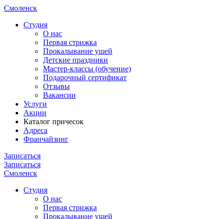
Смоленск
Cтудия
О нас
Первая стрижка
Прокалывание ушей
Детские праздники
Мастер-классы (обучение)
Подарочный сертификат
Отзывы
Вакансии
Услуги
Акции
Каталог причесок
Адреса
Франчайзинг
Записаться
Записаться
Смоленск
Cтудия
О нас
Первая стрижка
Прокалывание ушей