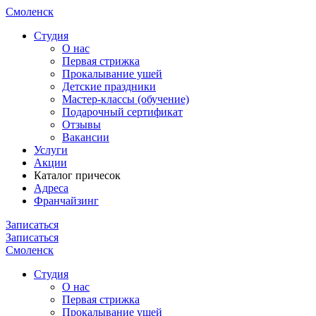
Смоленск
Cтудия
О нас
Первая стрижка
Прокалывание ушей
Детские праздники
Мастер-классы (обучение)
Подарочный сертификат
Отзывы
Вакансии
Услуги
Акции
Каталог причесок
Адреса
Франчайзинг
Записаться
Записаться
Смоленск
Cтудия
О нас
Первая стрижка
Прокалывание ушей